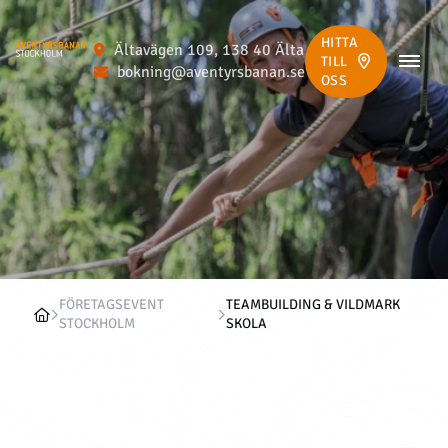
HITTA
Ältavägen 109, 138 40 Älta
TILL
bokning@aventyrsbanan.se
OSS
FÖRETAGSEVENT
TEAMBUILDING & VILDMARK
STOCKHOLM
SKOLA