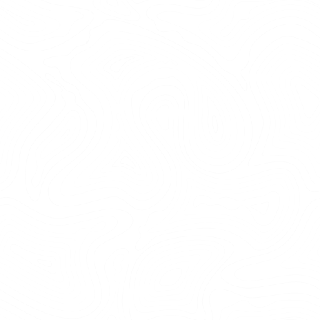
Barn mellan 10-13 år.
Som lektion i friluftsliv och som friluftsdag.