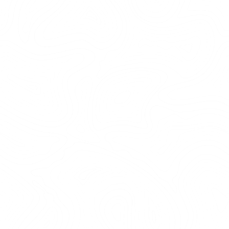
TEAMBUILDING SVENSEXA &
MÖHIPPA
Vi har handplockat två av våra teambuilding-
program som är perfekta för både kompisgäng
och företagsgrupper. Oavsett om det handlar om
en svensexa eller möhippa, erbjuder vi
aktiviteter som inte bara stärker gemenskapen
utan också skapa...