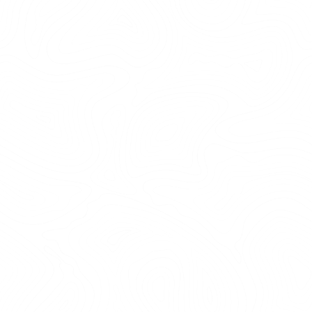
ÖVERNATTNING
Så nära stan och ändå en känsla av vildmark.
Hos oss är övernattningen en del av äventyret –
efter ett dygn här kommer ni känna er ännu mer
sammansvetsade! I tältkåtan kryper ni ner i
sovsäckar och somnar till skogens rogivande
ljud. Trots n...
LÄS MER