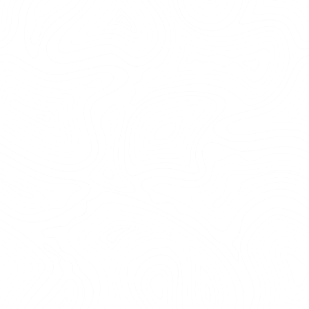
FEST, MAT OCH GRILL
Samla vännerna för fest eller picknick runt