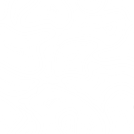
ZIPLINA
Att åka zipline är en fartfylld upplevelse med
både adrenalin och fantastisk utsikt. Efter en
kort klättring upp till starten är det bara att
luta sig tillbaka i selen och njuta av åkturen
genom luften. Våra ziplinor kan åkas som en del
av höghöjdsbanor...
LÄS MER