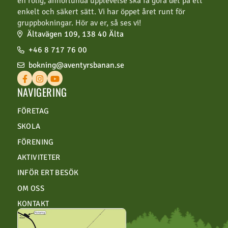
en rolig, annorlunda upplevelse ska få göra det på ett
enkelt och säkert sätt. Vi har öppet året runt för
gruppbokningar. Hör av er, så ses vi!
Ältavägen 109, 138 40 Älta
+46 8 717 76 00
bokning@aventyrsbanan.se
NAVIGERING
FÖRETAG
SKOLA
FÖRENING
AKTIVITETER
INFÖR ERT BESÖK
OM OSS
KONTAKT