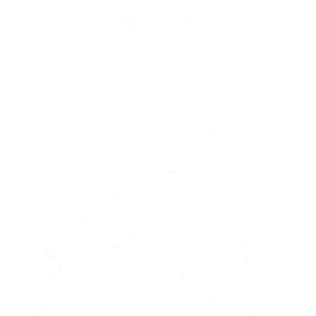
LÄS MER
VEDELDAD BASTU
Underbart läge vid Sandasjön – med mysig