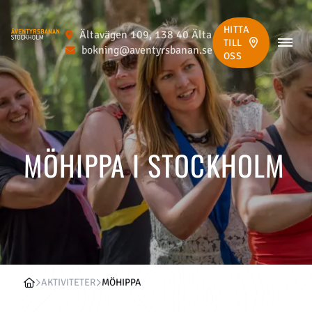
HITTA
Ältavägen 109, 138 40 Älta
TILL
bokning@aventyrsbanan.se
OSS
MÖHIPPA I STOCKHOLM
AKTIVITETER
MÖHIPPA