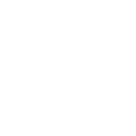
grillplats och rofylld natur Enkel, äkta och i fulI
harmoni med naturen. I mer än 100 år har det
funnits en vedeldad bastu här, skapad för att ge
stockholmare en paus från stress i en
naturskön...
LÄS MER