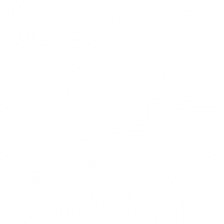
HÖGHÖJDSBANA PRIVAT
Vid Tenntorp, nära Älta och 15 minuter från
Stockholm hittar du våra höghöjdsbanor. Med
kärlek och kreativitet har vi under de senaste
24 åren byggt och utvecklat banor för maximalt
skoj. De är sinnrikt konstruerade med både
kluriga och fysiska inslag f...
LÄS MER