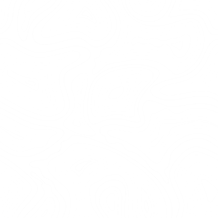
elden och upplev hur urtidsmänniskan
påminner oss om värmen och gemenskapens
betydelse. Hos oss kan ni ta med eget att grilla,
boka en kock för festliga tillfällen eller njuta av
lunch och f...
LÄS MER