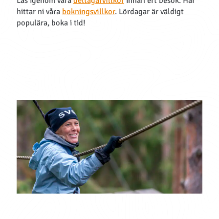
Läs igenom våra
deltagarvillkor
innan ert besök. Här
hittar ni våra
bokningsvillkor
.
Lördagar är väldigt
populära, boka i tid!