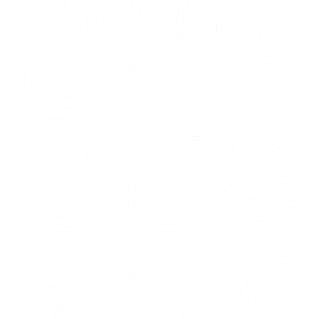
ÖVERNATTNING
Så nära stan och ändå en känsla av vildmark.
Hos oss är övernattningen en del av äventyret –
efter ett dygn här kommer ni känna er ännu mer
sammansvetsade! I tältkåtan kryper ni ner i
sovsäckar och somnar till skogens rogivande
ljud. Trots n...
LÄS MER