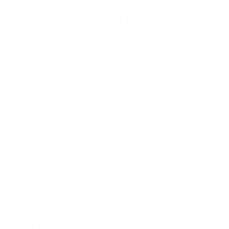
ÖPPNA AVGÅNGAR
Varje söndag och under skolloven erbjuder
vi öppna avgångar! Från och med den 6
juli kör vi dessutom dagliga avgångar. Det
innebär att du kan uppleva banan
tillsammans med andra besökare vid
utvalda tider. För att vara säker på att få
en plats rekommenderar vi att du bokar i
förväg. Se kalendern nedan för aktuella
avgångstider och tillgänglighet.
Lägre banor: För er som vill ha en mildare utmaning
och har barn mellan 7-12 år passar Sanda med två
grön/blå banor och totalt 25 moment och 5 ziplines!
Pris: 300 kr per person
Tid: ca 2 timmar inkl säkerhetsgenomgång