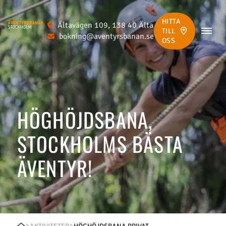
HITTA
Ältavägen 109, 138 40 Älta
TILL
bokning@aventyrsbanan.se
OSS
HÖGHÖJDSBANA,
STOCKHOLMS BÄSTA
ÄVENTYR!