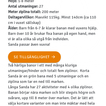
Höjd:
1-8 meter
Antal utmaningar:
27
Meter ziplina totalt:
200 meter
Deltagarvillkor:
Maxvikt 115kg. Minst 140cm (ca 110
cm i vuxet sällskap)
Ålder:
Barn från 6-7 år klarar banan med vuxens hjälp.
Barn över 10 år brukar fixa banan på egen hand, men
vi är alla olika så utgå från individen.
Sanda passar även vuxna!
SE TILLGÄNGLIGHET
Två härliga banor i ett med många kluriga
utmaningar/hinder och totalt fem ziplinor. Korta
Sanda är en grön bana med 5 utmaningar och en
ziplina som tar en ned till marken.
Långa Sanda har 27 aktiviteter med 4 olika ziplinor.
Banan börjar nära marken och blir stegvis högre och
svårare, upp till 8 meter över marken.
Det är lätt att
välja kortare varianter om man inte mäktar med hela