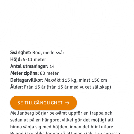
Svårighet:
Röd, medelsvår
Höjd:
5-11 meter
Antal utmaningar:
14
Meter ziplina:
60 meter
Deltagarvillkor:
Maxvikt 115 kg, minst 150 cm
Ålder:
Från 15 år (från 13 år med vuxet sällskap)
SE TILLGÄNGLIGHET
Mellanberg börjar bekvämt uppför en trappa och
sedan ut på en hängbro, vilket gör det möjligt att
hinna vänja sig med höjden, innan det blir tuffare.
Byggd i tre olika loopar så att man själv kan anpassa