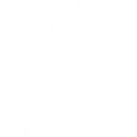
FEST, MAT OCH GRILL
Samla vännerna för fest eller picknick runt
elden och upplev hur urtidsmänniskan
påminner oss om värmen och gemenskapens
betydelse. Hos oss kan ni ta med eget att grilla,
boka en kock för festliga tillfällen eller njuta av