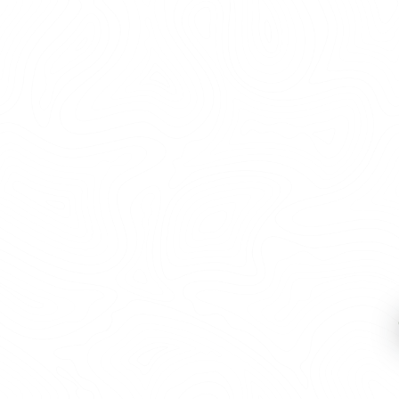
VEDELDAD BASTU
Underbart läge vid Sandasjön – med mysig
grillplats och rofylld natur Enkel, äkta och i fulI
harmoni med naturen. I mer än 100 år har det
funnits en vedeldad bastu här, skapad för att ge
stockholmare en paus från stress i en
naturskön...
LÄS MER