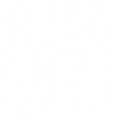
Höga banor: För er som vill ha högsta utmaningen
och har viss erfarenhet.
2 röda och 1 svart bana med långa och snabba
ziplinor.
Pris: 500 kr per person
Tid: ca 3 timmar inkl säkerhetsgenomgång
PERFEKT FÖR...
Singlar, par, familjer
Vill göra aktiviteten med andra
Tider finns under helger och skollov från och med
den 12 april 2025