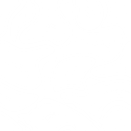
ZIPLINA
Att åka zipline är en fartfylld upplevelse med
både adrenalin och fantastisk utsikt. Efter en
kort klättring upp till starten är det bara att
luta sig tillbaka i selen och njuta av åkturen
genom luften. Våra ziplinor kan åkas som en del
av höghöjdsbanor...