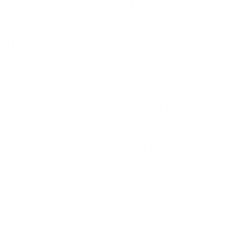
7-10 pers 5000 kr
11-15 pers 6500 kr
16-20 pers 9000 kr (två banor)
För störe grupper hör av er för offert
TID:
Ca 2 timmar inkl säkerhetsgenomgång
PERFEKT FÖR...
Er som vill vara själva med ert gäng
Att fira någon
Vill ha professionell coaching
Öppet alla dagar, hela året