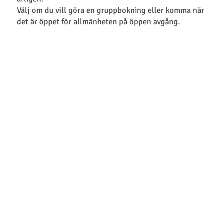
Välj om du vill göra en gruppbokning eller komma när
det är öppet för allmänheten på öppen avgång.
GRUPPBOKNINGAR
Vi har öppet hela året för gruppbokningar! Vid
gruppbokning har ni en eller flera av våra
höghöjdsbanor för er själva. Guiden är med er grupp
för att coacha och övervaka säkerheten, här används
ett traditionellt Via Ferrata system som ger en extra
utmanande dimenssion. Gruppbokning passar perfekt
för sällskap som vill ha en mer exklusiv upplevelse.
PRIS:
1- 6 pers 3000 kr