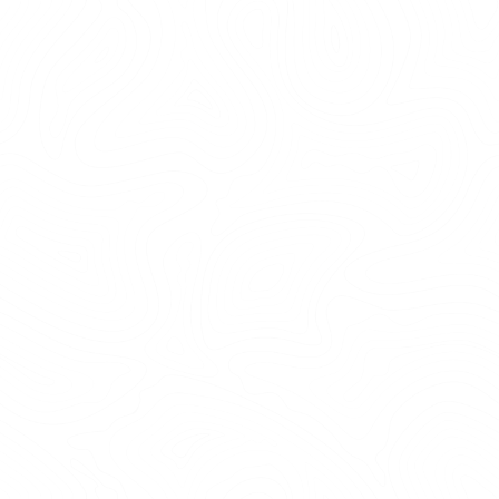
lunch och f...
LÄS MER