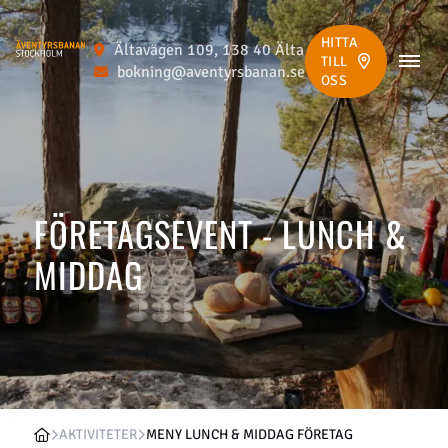
HITTA
Ältavägen 109, 138 40 Älta
TILL
bokning@aventyrsbanan.se
OSS
FÖRETAGSEVENT - LUNCH &
MIDDAG
AKTIVITETER
MENY LUNCH & MIDDAG FÖRETAG