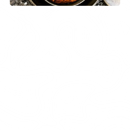
Större sällskap förbeställer maten i samband med er
bokning. Är ni ett mindre sällskap eller vill ni
kontakta bakfickan direkt? Mejla
info@glodvildmarkskok.se