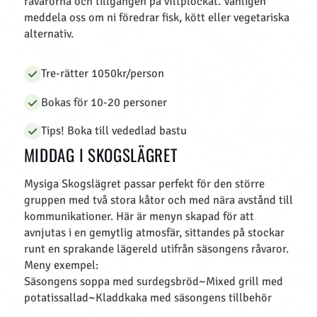
råvarorna och tillgången på viltplockat. Vänligen
meddela oss om ni föredrar fisk, kött eller vegetariska
alternativ.
Tre-rätter 1050kr/person
Bokas för 10-20 personer
Tips! Boka till vededlad bastu
MIDDAG I SKOGSLÄGRET
Mysiga Skogslägret passar perfekt för den större
gruppen med två stora kåtor och med nära avstånd till
kommunikationer. Här är menyn skapad för att
avnjutas i en gemytlig atmosfär, sittandes på stockar
runt en sprakande lägereld utifrån säsongens råvaror.
Meny exempel:
Säsongens soppa med surdegsbröd~
Mixed grill med
potatissallad~Kladdkaka med säsongens tillbehör