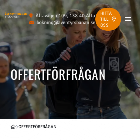
HITTA
Ältavägen 109, 138 40 Älta
TILL
bokning@aventyrsbanan.se
OSS
OFFERTFÖRFRÅGAN
OFFERTFÖRFRÅGAN